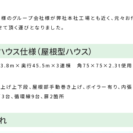
ム様のグループ会社様が弊社本社工場とも近く、元々お
せて頂く運びとなりました。
ハウス仕様（屋根型ハウス）
3.8m×奥行45.5m×3連棟 角75×75×2.3t使用
き上げ上下段、屋根部手動巻き上げ、ボイラー有り、内
3台、循環線9台、扉2箇所
れ