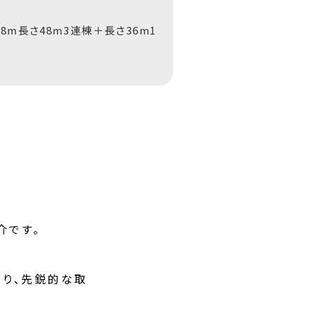
.8m長さ48m3連棟＋長さ36m1
介です。
おり、先鋭的な取