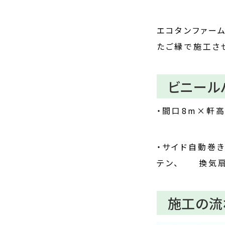
エコタンファー
たご縁で施工さ
ビニール
・間口8m×軒高
・サイド自動巻
テン、 換気扇
施工の流