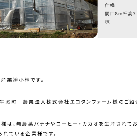
仕様
間口8m軒高3
棟
橋産業㈱小林です。
牛窓町 農業法人株式会社エコタンファーム様のご紹
ム様は、無農薬バナナやコーヒー・カカオを生産されて
られている企業様です。