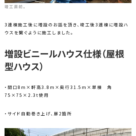
竣工直前。
3連棟施工後に増設のお話を頂き、竣工後3連棟に増設ハ
ウスを繋ぐように施工しました。
増設ビニールハウス仕様（屋根
型ハウス）
・間口8m×軒高3.8m×奥行31.5m×単棟 角
75×75×2.3t使用
・サイド自動巻き上げ、扉2箇所