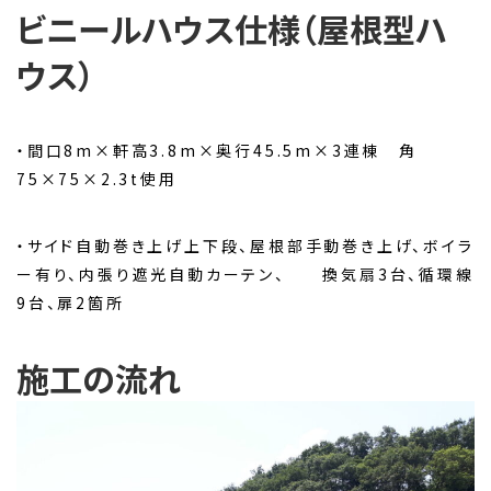
ビニールハウス仕様（屋根型ハ
ウス）
・間口8m×軒高3.8m×奥行45.5m×3連棟 角
75×75×2.3t使用
・サイド自動巻き上げ上下段、屋根部手動巻き上げ、ボイラ
ー有り、内張り遮光自動カーテン、 換気扇3台、循環線
9台、扉2箇所
施工の流れ