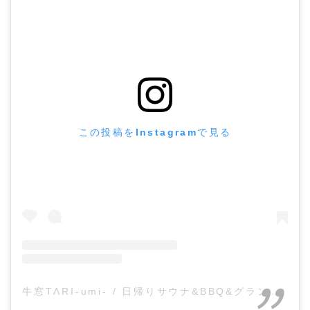
この投稿をInstagramで見る
牛窓TΛRI-umi- / 日帰りサウナ&BBQ&グランピング(@ushimado_tari)がシェアした投稿