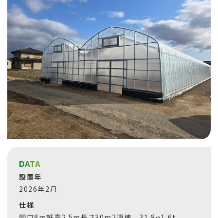
DATA
設置年
2026年2月
仕様
間口8m軒高2.5m長さ30m2連棟 31.8φ1.6t