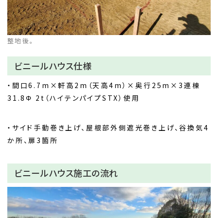
整地後。
ビニールハウス仕様
・間口6.7m×軒高2m（天高4m）×奥行25m×3連棟
31.8Φ 2t（ハイテンパイプSTX）使用
・サイド手動巻き上げ、屋根部外側遮光巻き上げ、谷換気4
か所、扉3箇所
ビニールハウス施工の流れ