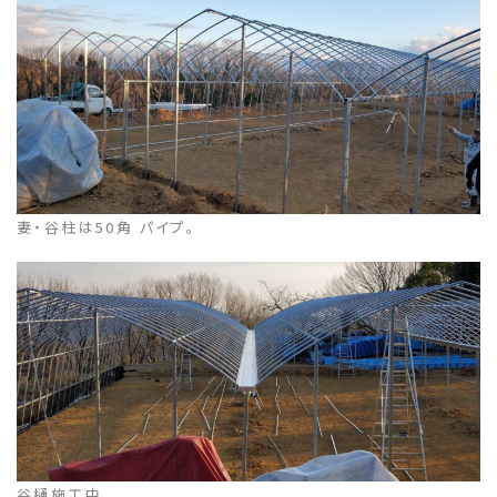
妻・谷柱は50角 パイプ。
谷樋施工中。